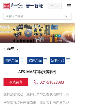
善一智能
끀
中
ꀅ
ꄙ
产品中心
硬件产品
软件产品
定制产品
끀
끀
끀
AFS-MAS联动报警软件
在线留言
021-51028083
支持消防联动，支持门禁与监控联动抓拍，有
报警情况监控画面弹出，抓拍实时画面微信或