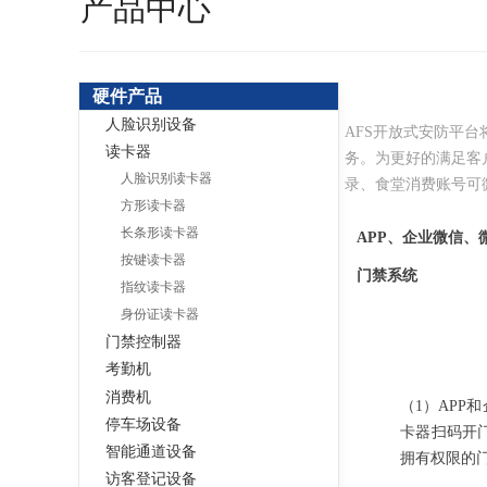
产品中心
硬件产品
人脸识别设备
AFS开放式安防平
读卡器
务。为更好的满足客
人脸识别读卡器
录、食堂消费账号可
方形读卡器
长条形读卡器
APP、企业微信
按键读卡器
门禁系统
指纹读卡器
身份证读卡器
门禁控制器
考勤机
消费机
（1）AP
停车场设备
卡器扫码开
智能通道设备
拥有权限的
访客登记设备