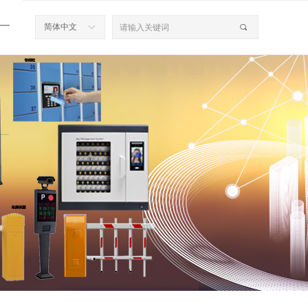
一
简体中文
ꀅ
끠