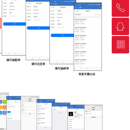
ꂅ
回到顶部
ꁗ
400-889-1068
ꀥ
QQ客服
微信二维码