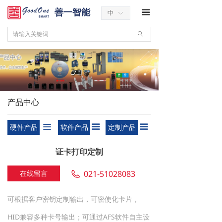
善一智能
끀
中
ꀅ
ꄙ
产品中心
硬件产品
软件产品
定制产品
끀
끀
끀
证卡打印定制
在线留言
021-51028083
可根据客户密钥定制输出，可密使化卡片，
HID兼容多种卡号输出；可通过AFS软件自主设