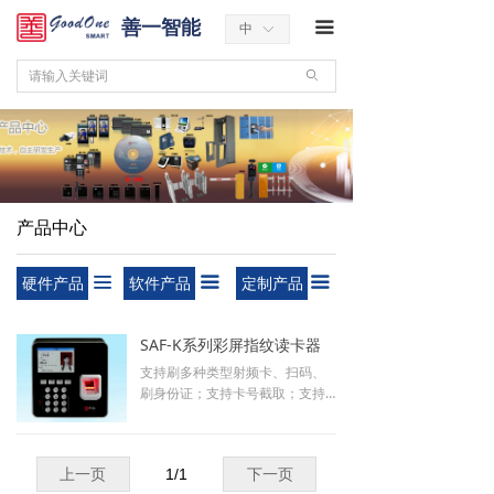
善一智能
끀
中
ꀅ
ꄙ
产品中心
硬件产品
软件产品
定制产品
끀
끀
끀
SAF-K系列彩屏指纹读卡器
支持刷多种类型射频卡、扫码、
刷身份证；支持卡号截取；支持
多种加密方式；支持OEM个性化
定制；自主研发，拥有自主知识
产权。
上一页
1
/
1
下一页